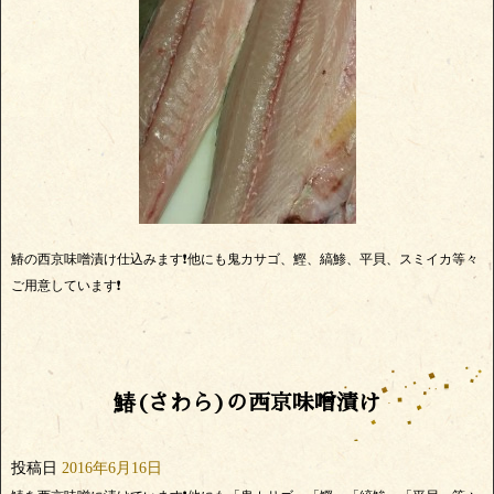
鰆の西京味噌漬け仕込みます❗他にも鬼カサゴ、鰹、縞鯵、平貝、スミイカ等々
ご用意しています❗
鰆(さわら)の西京味噌漬け
投稿日
2016年6月16日