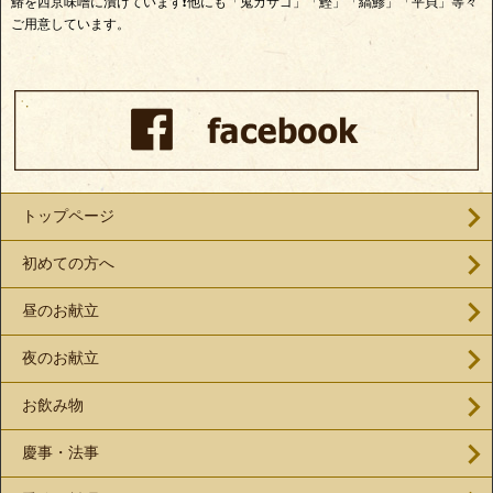
鰆を西京味噌に漬けています❗他にも「鬼カサゴ」「鰹」「縞鯵」「平貝」等々
ご用意しています。
トップページ
初めての方へ
昼のお献立
夜のお献立
お飲み物
慶事・法事