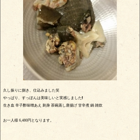
久し振りに捌き、仕込みました笑
やっぱり、すっぽんは美味しいと実感しました❗
生き血 辛子酢味噌あえ 刺身 茶碗蒸し唐揚げ 甘辛煮 鍋 雑炊
お一人様 6,480円となります。