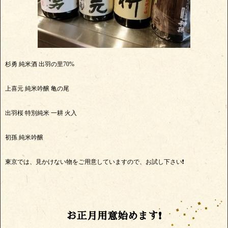
杉勇 純米酒 出羽の里70%
上喜元 純米吟醸 亀の尾
出羽桜 特別純米 一耕 火入
初孫 純米吟醸
東京では、見かけない物をご用意していますので、お試し下さい❗
お正月用意始めます❗