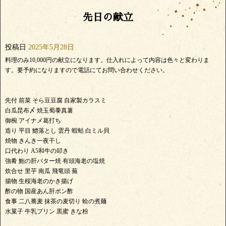
先日の献立
投稿日
2025年5月28日
料理のみ10,000円の献立になります。仕入れによって内容は色々と変わりま
す。要予約になりますので電話にてお問い合わせください。
先付 前菜 そら豆豆腐 自家製カラスミ
白瓜昆布〆 焼玉蜀黍真薯
御椀 アイナメ葛打ち
造り 平目 鱧落とし 雲丹 蝦蛄 白ミル貝
焼物 きんき一夜干し
口代わり A5和牛の叩き
強肴 鮑の肝バター焼 有頭海老の塩焼
炊合せ 里芋 南瓜 飛竜頭 蕪
揚物 生桜海老のかき揚げ
酢の物 国産あん肝ポン酢
食事 二八蕎麦 抹茶の麦切り 蛤の煮麺
水菓子 牛乳プリン 黒蜜 きな粉