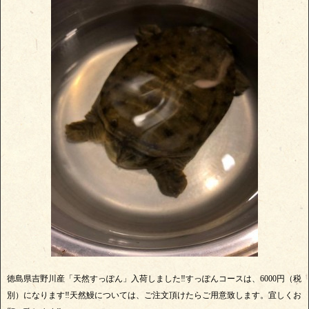
徳島県吉野川産「天然すっぽん」入荷しました‼️すっぽんコースは、6000円（税
別）になります‼️天然鰻については、ご注文頂けたらご用意致します。宜しくお