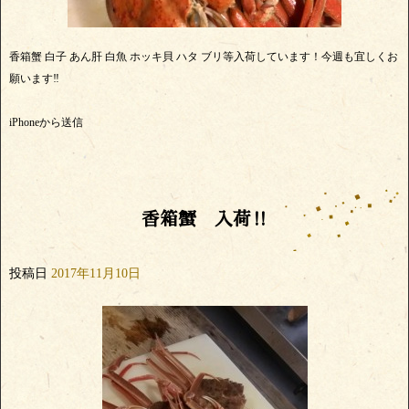
香箱蟹 白子 あん肝 白魚 ホッキ貝 ハタ ブリ等入荷しています！今週も宜しくお
願います‼️
iPhoneから送信
香箱蟹 入荷‼
投稿日
2017年11月10日