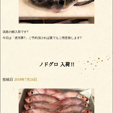
淡路の鱧入荷です‼️
今日は「虎河豚‼️」ご予約頂ければ夏でもご用意致します‼️
ノドグロ 入荷‼️
投稿日
2018年7月24日