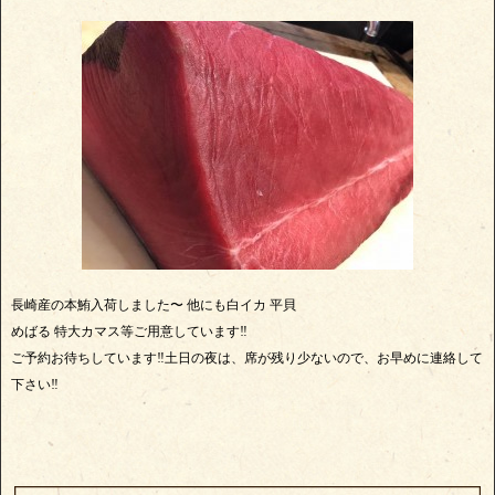
長崎産の本鮪入荷しました〜 他にも白イカ 平貝
めばる 特大カマス等ご用意しています‼️
ご予約お待ちしています‼️土日の夜は、席が残り少ないので、お早めに連絡して
下さい‼️