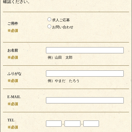
確認ください。
求人ご応募
ご用件
お問い合わせ
※必須
お名前
※必須
例）山田 太郎
ふりがな
※必須
例）やまだ たろう
E-MAIL
※必須
TEL
-
-
※必須