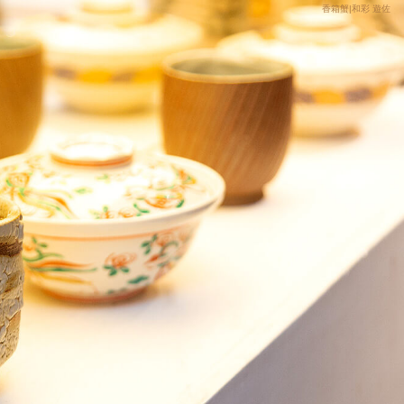
香箱蟹|和彩 遊佐