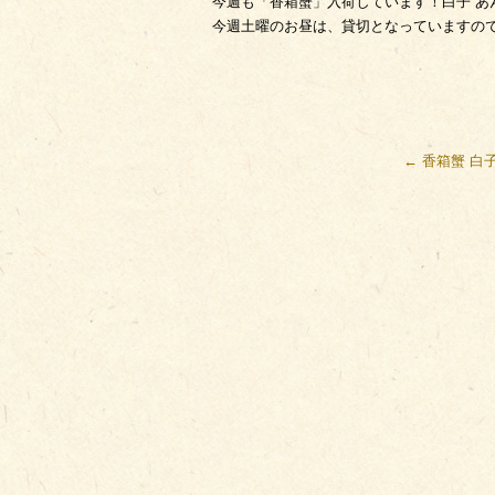
今週も「香箱蟹」入荷しています！白子 あ
今週土曜のお昼は、貸切となっていますの
←
香箱蟹 白子