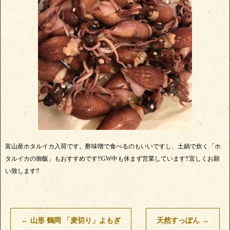
富山産ホタルイカ入荷です。酢味噌で食べるのもいいですし、土鍋で炊く「ホ
タルイカの御飯」もおすすめです‼️GW中も休まず営業しています‼️宜しくお願
い致します‼️
←
山形 鶴岡 「麦切り」よもぎ
天然すっぽん
→