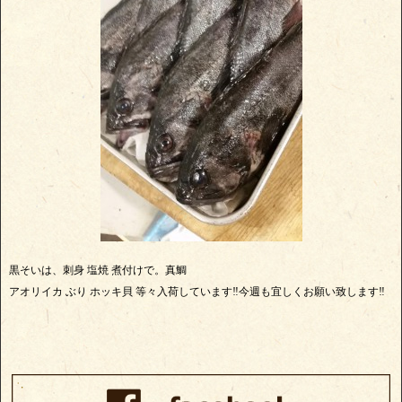
黒そいは、刺身 塩焼 煮付けで。真鯛
アオリイカ ぶり ホッキ貝 等々入荷しています‼今週も宜しくお願い致します‼