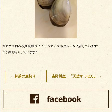
本マグロ 白みる貝 真鯛 スミイカ シマアジ ホタルイカ 入荷しています‼
ご予約お待ちしています‼
←
抹茶の麦切り
吉野川産 「天然すっぽん」
→