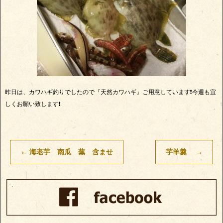
昨日は、カワハギ釣りでしたので『天然カワハギ』ご用意しています❗今週も宜
しくお願い致します❗
←
海老芋 南瓜 蕪 含ませ
芋羊羹
→