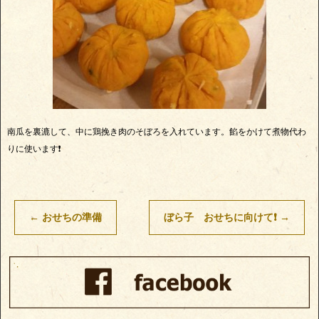
南瓜を裏漉して、中に鶏挽き肉のそぼろを入れています。餡をかけて煮物代わ
りに使います❗
←
おせちの準備
ぼら子 おせちに向けて❗
→