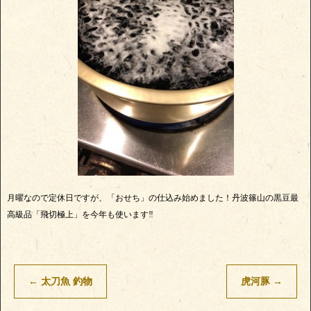
月曜なので定休日ですが、「おせち」の仕込み始めました！丹波篠山の黒豆最
高級品「飛切極上」を今年も使います‼️
←
太刀魚 釣物
虎河豚
→